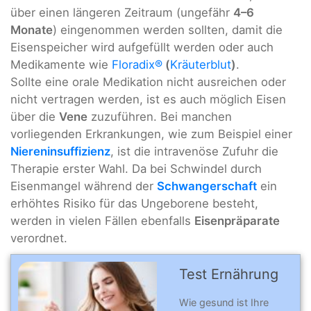
über einen längeren Zeitraum (ungefähr
4–6
Monate
) eingenommen werden sollten, damit die
Eisenspeicher wird aufgefüllt werden oder auch
Medikamente wie
Floradix®
(
Kräuterblut
)
.
Sollte eine orale Medikation nicht ausreichen oder
nicht vertragen werden, ist es auch möglich Eisen
über die
Vene
zuzuführen. Bei manchen
vorliegenden Erkrankungen, wie zum Beispiel einer
Niereninsuffizienz
, ist die intravenöse Zufuhr die
Therapie erster Wahl. Da bei Schwindel durch
Eisenmangel während der
Schwangerschaft
ein
erhöhtes Risiko für das Ungeborene besteht,
werden in vielen Fällen ebenfalls
Eisenpräparate
verordnet.
Test Ernährung
Wie gesund ist Ihre