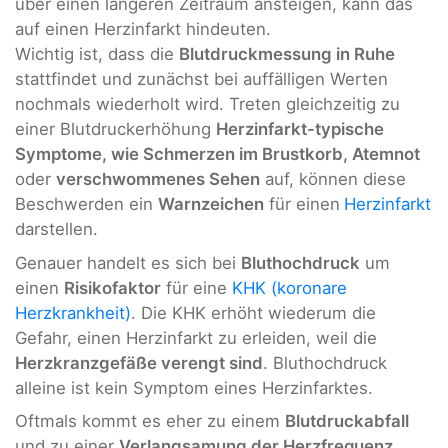
über einen längeren Zeitraum ansteigen, kann das
auf einen Herzinfarkt hindeuten.
Wichtig ist, dass die
Blutdruckmessung in Ruhe
stattfindet und zunächst bei auffälligen Werten
nochmals wiederholt wird. Treten gleichzeitig zu
einer Blutdruckerhöhung
Herzinfarkt-typische
Symptome, wie Schmerzen im Brustkorb, Atemnot
oder
verschwommenes Sehen
auf, können diese
Beschwerden ein
Warnzeichen
für einen
Herzinfarkt
darstellen.
Genauer handelt es sich bei
Bluthochdruck
um
einen
Risikofaktor
für eine
KHK (koronare
Herzkrankheit)
. Die KHK erhöht wiederum die
Gefahr, einen Herzinfarkt zu erleiden, weil die
Herzkranzgefäße verengt sind
. Bluthochdruck
alleine ist kein Symptom eines Herzinfarktes.
Oftmals kommt es eher zu einem
Blutdruckabfall
und zu einer
Verlangsamung der Herzfrequenz