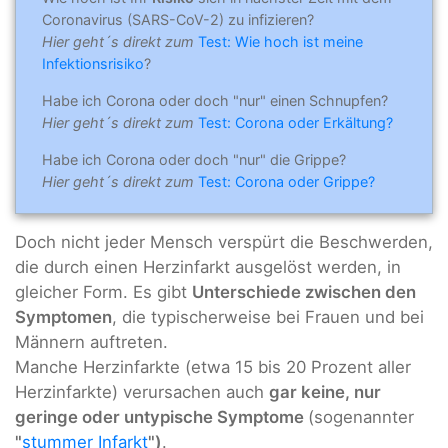
Coronavirus (SARS-CoV-2) zu infizieren?
Hier geht´s direkt zum
Test: Wie hoch ist meine
Infektionsrisiko
?
Habe ich Corona oder doch "nur" einen Schnupfen?
Hier geht´s direkt zum
Test: Corona oder Erkältung?
Habe ich Corona oder doch "nur" die Grippe?
Hier geht´s direkt zum
Test: Corona oder Grippe?
Doch nicht jeder Mensch verspürt die Beschwerden,
die durch einen Herzinfarkt ausgelöst werden, in
gleicher Form. Es gibt
Unterschiede zwischen den
Symptomen
, die typischerweise bei Frauen und bei
Männern auftreten.
Manche Herzinfarkte (etwa 15 bis 20 Prozent aller
Herzinfarkte) verursachen auch
gar keine, nur
geringe oder untypische Symptome
(sogenannter
"
stummer Infarkt
")
.