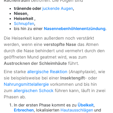
Rachenraum
betroffen. Die Folgen sind
tränende oder
juckende Augen
,
Niesen,
Heiserkeit ,
Schnupfen
,
bis hin zu einer
Nasennebenhöhlenentzündung
.
Die Heiserkeit kann außerdem noch verstärkt
werden, wenn eine
verstopfte Nase
das Atmen
durch die Nase behindert und vermehrt durch den
geöffneten Mund geatmet wird, was zum
Austrocknen der Schleimhäute
führt.
Eine starke
allergische Reaktion
(
Anaphylaxie
), wie
sie beispielsweise bei einer
Insektengift
- oder
Nahrungsmittelallergie
vorkommen und bis hin
zum
allergischen Schock
führen kann, läuft in zwei
Phasen ab.
In der ersten Phase kommt es zu
Übelkeit
,
Erbrechen
, lokalisierten
Hautausschlägen
und