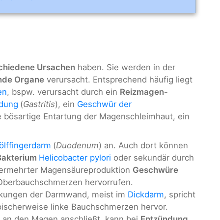
chiedene Ursachen
haben. Sie werden in der
ende Organe
verursacht. Entsprechend häufig liegt
en
, bspw. verursacht durch ein
Reizmagen-
dung
(
Gastritis
), ein
Geschwür der
e bösartige Entartung der Magenschleimhaut, ein
lffingerdarm
(
Duodenum
) an. Auch dort können
 Bakterium
Helicobacter pylori
oder sekundär durch
vermehrter Magensäureproduktion
Geschwüre
 Oberbauchschmerzen hervorrufen.
ckungen der Darmwand, meist im
Dickdarm
, spricht
ypischerweise linke Bauchschmerzen hervor.
kt an den Magen anschließt, kann bei
Entzündung