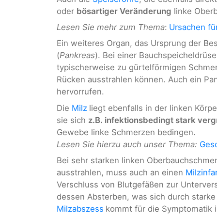
oder
bösartiger Veränderung
linke Ober
Lesen Sie mehr zum Thema
:
Ursachen f
Ein weiteres Organ, das Ursprung der Be
(
Pankreas
). Bei einer Bauchspeicheldrüs
typischerweise zu gürtelförmigen Schmer
Rücken ausstrahlen können. Auch ein Pa
hervorrufen.
Die
Milz
liegt ebenfalls in der linken Kör
sie sich
z.B. infektionsbedingt stark ver
Gewebe linke Schmerzen bedingen.
Lesen Sie hierzu auch unser Thema:
Gesc
Bei sehr starken linken Oberbauchschmerze
ausstrahlen, muss auch an einen
Milzinfa
Verschluss von Blutgefäßen zur Unterver
dessen Absterben, was sich durch stark
Milzabszess
kommt für die Symptomatik i