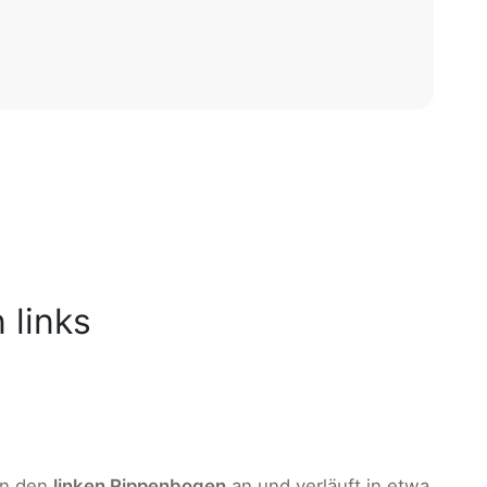
links
 an den
linken Rippenbogen
an und verläuft in etwa