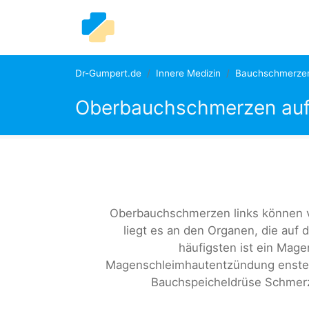
Dr-Gumpert.de
Innere Medizin
Bauchschmerze
Oberbauchschmerzen auf 
Oberbauchschmerzen links können vi
liegt es an den Organen, die auf 
häufigsten ist ein Mag
Magenschleimhautentzündung ensteh
Bauchspeicheldrüse Schmerz