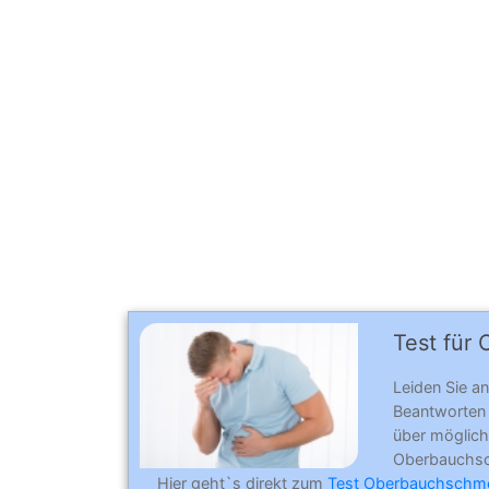
Test für 
Leiden Sie a
Beantworten
über möglich
Oberbauchs
Hier geht`s direkt zum
Test Oberbauchschme