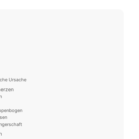
liche Ursache
merzen
n
ippenbogen
sen
ngerschaft
n