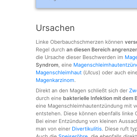
Ursachen
Linke Oberbauchschmerzen können
vers
Regel durch
an diesen Bereich angrenz
die Ursache dieser Beschwerden im
Mag
Syndrom
, eine
Magenschleimhautentzün
Magenschleimhaut
(
Ulcus
) oder auch ein
Magenkarzinom
.
Direkt an den Magen schließt sich der
Zwö
durch eine
bakterielle Infektion mit dem
eine Magenschleimhautentzündung mit 
entstehen. Diese können ebenfalls linke
Bei einer Entzündung von kleinen Aussa
man von einer
Divertikulitis
. Diese ruft t
Auch die
Speiseröhre
, die ebenfalls dire