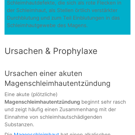
Schleimhautdefekte, die sich als rote Flecken in
der Schleimhaut, als Stellen örtlich verstärkter
Durchblutung und zum Teil Einblutungen in das
Schleimhautgewebe des Magens.
Ursachen & Prophylaxe
Ursachen einer akuten
Magenschleimhautentzündung
Eine akute (plötzliche)
Magenschleimhautentzündung
beginnt sehr rasch
und zeigt häufig einen Zusammenhang mit der
Einnahme von schleimhautschädigenden
Substanzen.
Die
Magenschleimhaut
hat einen alkalischen