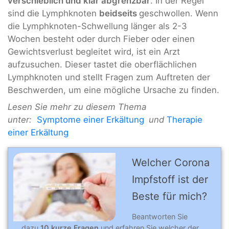
verschieblich und klar abgrenzbar
. In der Regel
sind die Lymphknoten
beidseits
geschwollen. Wenn
die Lymphknoten-Schwellung länger als 2-3
Wochen besteht oder durch Fieber oder einen
Gewichtsverlust begleitet wird, ist ein Arzt
aufzusuchen. Dieser tastet die oberflächlichen
Lymphknoten und stellt Fragen zum Auftreten der
Beschwerden, um eine mögliche Ursache zu finden.
Lesen Sie mehr zu diesem Thema
unter:
Symptome einer Erkältung
und
Therapie
einer Erkältung
Welcher Corona
Impfstoff ist der
Beste für mich?
Beantworten Sie
dazu
10 kurze Fragen
und erfahren Sie welcher der