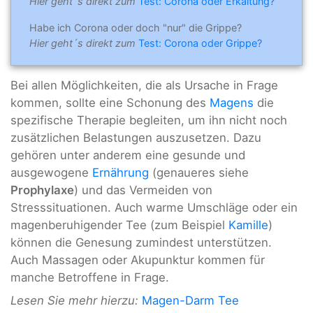
Hier geht´s direkt zum
Test: Corona oder Erkältung?
Habe ich Corona oder doch "nur" die Grippe?
Hier geht´s direkt zum
Test: Corona oder Grippe?
Bei allen Möglichkeiten, die als Ursache in Frage
kommen, sollte eine Schonung des
Magens
die
spezifische Therapie begleiten, um ihn nicht noch
zusätzlichen Belastungen auszusetzen. Dazu
gehören unter anderem eine gesunde und
ausgewogene
Ernährung
(genaueres siehe
Prophylaxe
) und das Vermeiden von
Stresssituationen. Auch warme Umschläge oder ein
magenberuhigender Tee (zum Beispiel
Kamille
)
können die Genesung zumindest unterstützen.
Auch Massagen oder Akupunktur kommen für
manche Betroffene in Frage.
Lesen Sie mehr hierzu:
Magen-Darm Tee