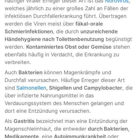
häufiger viraler Erreger dieser Art ist das
Norovirus
,
welches jährlich zu einer großes Zahl an Fällen der
infektiösen Durchfallerkrankung führt. Übertragen
werden die Viren meist über
fäkal-orale
Schmierinfektionen
, die durch
unzureichende
Händehygiene nach Toilettenbenutzung
begünstigt
werden.
Kontaminiertes Obst oder Gemüse
stehen
ebenfalls häufig in Verdacht, die Erkrankung zu
verbreiten.
Auch
Bakterien
können Magenkrämpfe und
Durchfall verursachen. Häufige Erreger dieser Art
sind
Salmonellen
, Shigellen und Campylobacter
, die
über infizierte Nahrungsmittel in das
Verdauungssystem des Menschen gelangen und
dort eine Entzündung verursachen.
Als
Gastritis
bezeichnet man eine Entzündung der
Magenschleimhaut, die entweder
durch Bakterien,
Medikamente
, eine
Autoimmunkrankheit
oder